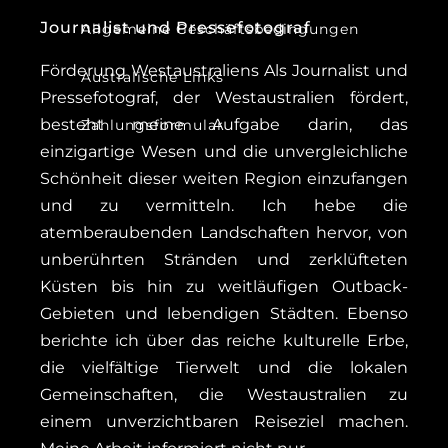
Journalist und Pressefotograf
Allgemeine Geschäftsbedingungen
Förderung Westaustraliens Als Journalist und
Australische Links
Pressefotograf, der Westaustralien fördert,
besteht meine Aufgabe darin, das
Zahlungsformular
einzigartige Wesen und die unvergleichliche
Schönheit dieser weiten Region einzufangen
und zu vermitteln. Ich hebe die
atemberaubenden Landschaften hervor, von
unberührten Stränden und zerklüfteten
Küsten bis hin zu weitläufigen Outback-
Gebieten und lebendigen Städten. Ebenso
berichte ich über das reiche kulturelle Erbe,
die vielfältige Tierwelt und die lokalen
Gemeinschaften, die Westaustralien zu
einem unverzichtbaren Reiseziel machen.