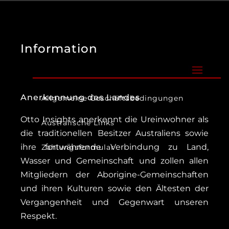
Information
Anerkennung des Landes
Allgemeine Geschäftsbedingungen
Otto Insights anerkennt die Ureinwohner als
Australische Links
die traditionellen Besitzer Australiens sowie
ihre fortwährende Verbindung zu Land,
Zahlungsformular
Wasser und Gemeinschaft und zollen allen
Mitgliedern der Aborigine-Gemeinschaften
und ihren Kulturen sowie den Ältesten der
Vergangenheit und Gegenwart unseren
Respekt.