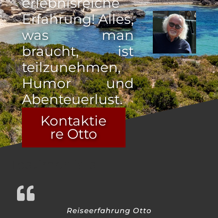
erlebnisreiche
Erfahrung! Alles,
was man
braucht, ist
teilzunehmen,
Humor und
Abenteuerlust.
Kontaktie
re Otto
Testimonials
Reiseerfahrung Otto