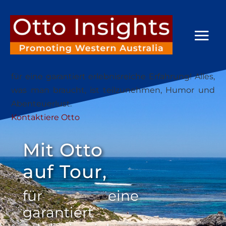
für eine garantiert erlebnisreiche Erfahrung! Alles,
was man braucht, ist teilzunehmen, Humor und
Abenteuerlust.
Kontaktiere Otto
Mit Otto
auf Tour,
für eine
garantiert